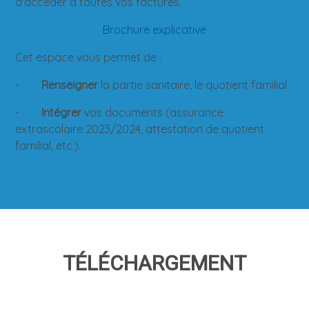
d'accéder à toutes vos factures.
Brochure explicative
Cet espace vous permet de :
-
Renseigner
la partie sanitaire, le quotient familial
-
Intégrer
vos documents (assurance
extrascolaire 2023/2024, attestation de quotient
familial, etc.).
TÉLÉCHARGEMENT