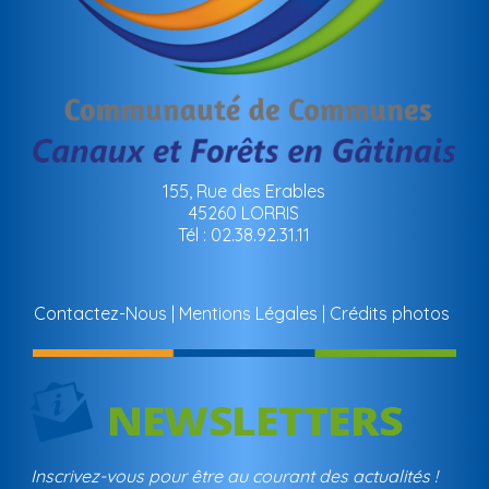
155, Rue des Erables
45260 LORRIS
Tél : 02.38.92.31.11
Contactez-Nous
Mentions Légales
Crédits photos
Inscrivez-vous pour être au courant des actualités !