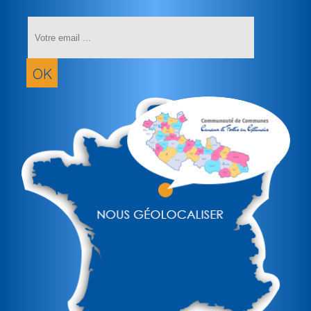
Saisissez
votre
adresse
email
OK
(obligatoir