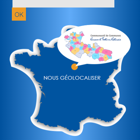
adresse
email
OK
(obligatoir