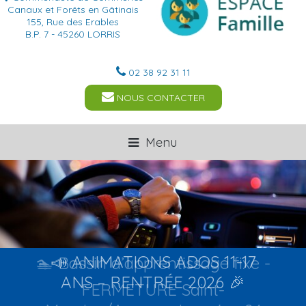
Canaux et Forêts en Gâtinais
155, Rue des Erables
B.P. 7 - 45260 LORRIS
02 38 92 31 11
NOUS CONTACTER
Menu
🏊 Bassin d’apprentissage fixe -
FERMETURE Saint-