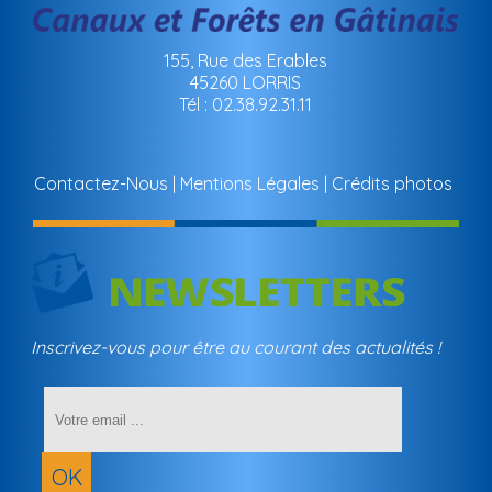
155, Rue des Erables
45260 LORRIS
Tél : 02.38.92.31.11
Contactez-Nous
Mentions Légales
Crédits photos
Inscrivez-vous pour être au courant des actualités !
Saisissez
votre
adresse
email
OK
(obligatoir