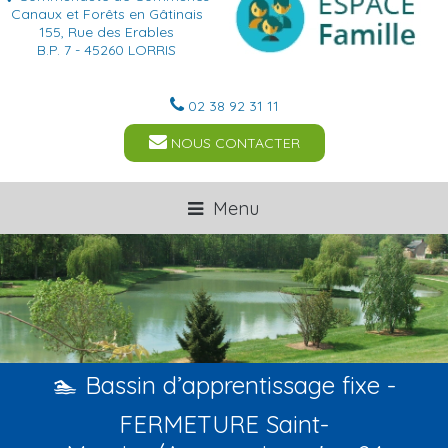
Canaux et Forêts en Gâtinais
155, Rue des Erables
B.P. 7 - 45260 LORRIS
02 38 92 31 11
NOUS CONTACTER
Menu
🏊 Bassin d’apprentissage fixe -
FERMETURE Saint-