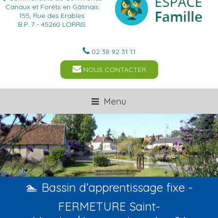
Canaux et Forêts en Gâtinais
155, Rue des Erables
B.P. 7 - 45260 LORRIS
02 38 92 31 11
NOUS CONTACTER
Menu
🏊 Bassin d’apprentissage fixe -
FERMETURE Saint-