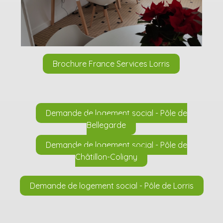
Brochure France Services Lorris
Demande de logement social - Pôle de
Bellegarde
Demande de logement social - Pôle de
Châtillon-Coligny
Demande de logement social - Pôle de Lorris