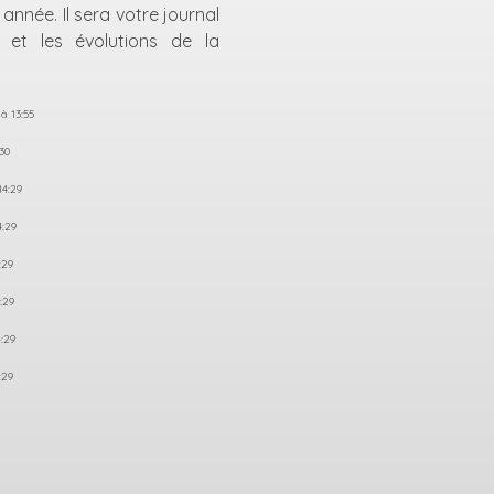
nnée. Il sera votre journal
 et les évolutions de la
à 13:55
:30
14:29
4:29
:29
:29
4:29
:29