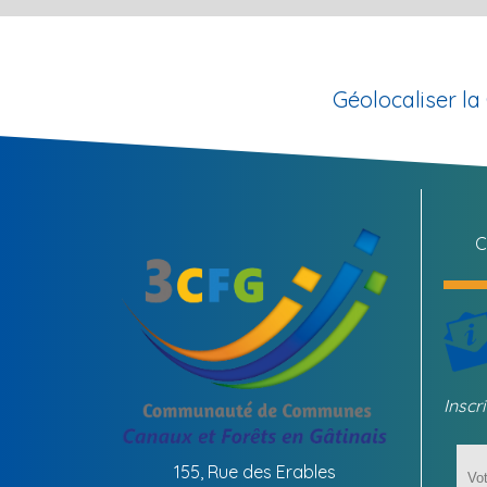
Géolocaliser 
C
Inscr
155, Rue des Erables