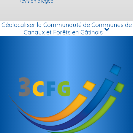
Révision allégée
Géolocaliser la Communauté de Communes de
Canaux et Forêts en Gâtinais