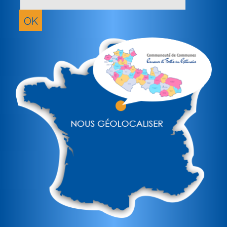
adresse
email
OK
(obligatoir