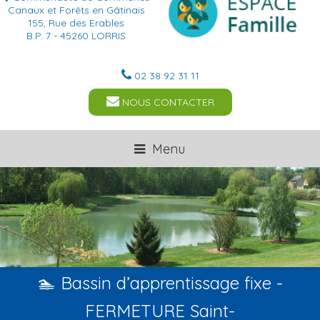
Canaux et Forêts en Gâtinais
155, Rue des Erables
B.P. 7 - 45260 LORRIS
02 38 92 31 11
NOUS CONTACTER
Menu
🏊 Bassin d’apprentissage fixe -
FERMETURE Saint-