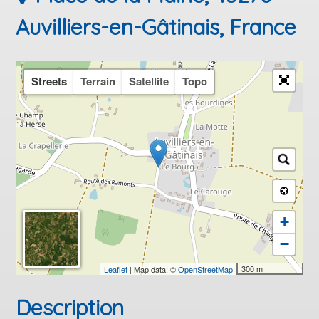
Auvilliers-en-Gâtinais, France
Streets
Terrain
Satellite
Topo
+
−
300 m
Leaflet
| Map data: ©
OpenStreetMap
Description