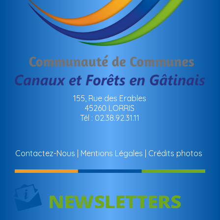
155, Rue des Erables
45260 LORRIS
Tél : 02.38.92.31.11
Contactez-Nous
Mentions Légales
Crédits photos