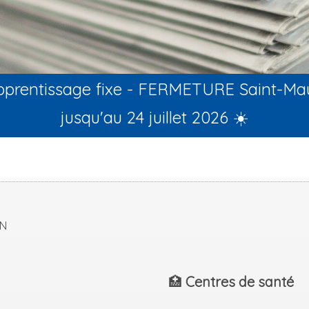
apprentissage fixe - FERMETURE Saint-Ma
jusqu'au 24 juillet 2026 ☀️
ON
🏥
Centres de santé