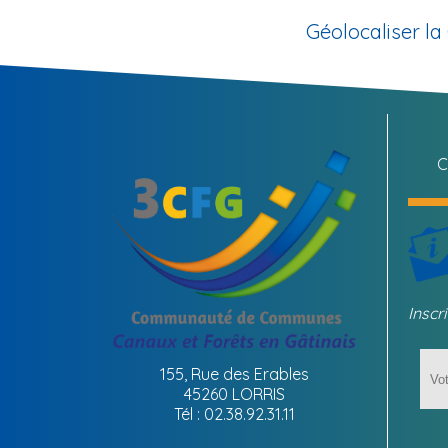
Géolocaliser 
C
Inscr
155, Rue des Erables
45260 LORRIS
Tél : 02.38.92.31.11