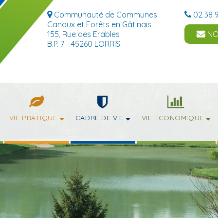
Communauté de Communes
02 38 9
Canaux et Forêts en Gâtinais
155, Rue des Erables
NO
B.P. 7 - 45260 LORRIS
VIE PRATIQUE
CADRE DE VIE
VIE ECONOMIQUE