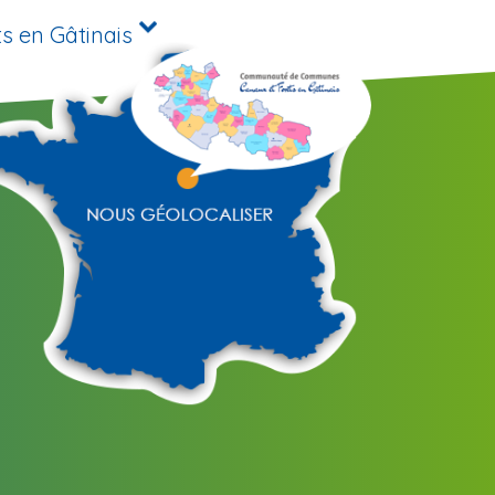
s en Gâtinais
)