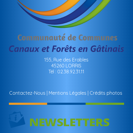
155, Rue des Erables
45260 LORRIS
Tél : 02.38.92.31.11
Contactez-Nous
Mentions Légales
Crédits photos