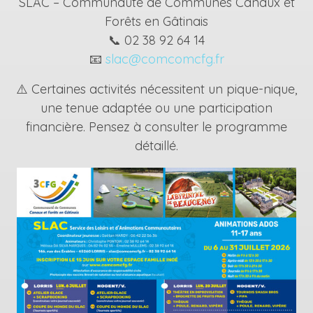
SLAC – Communauté de Communes Canaux et
Forêts en Gâtinais
📞 02 38 92 64 14
📧
slac@comcomcfg.fr
⚠️ Certaines activités nécessitent un pique-nique,
une tenue adaptée ou une participation
financière. Pensez à consulter le programme
détaillé.