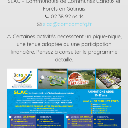
SLAC – Communauté de Communes Canaux et
Forêts en Gâtinais
📞 02 38 92 64 14
📧
slac@comcomcfg.fr
⚠️ Certaines activités nécessitent un pique-nique,
une tenue adaptée ou une participation
financière. Pensez à consulter le programme
détaillé.