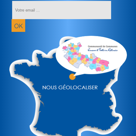
Saisissez
votre
adresse
email
OK
(obligatoir