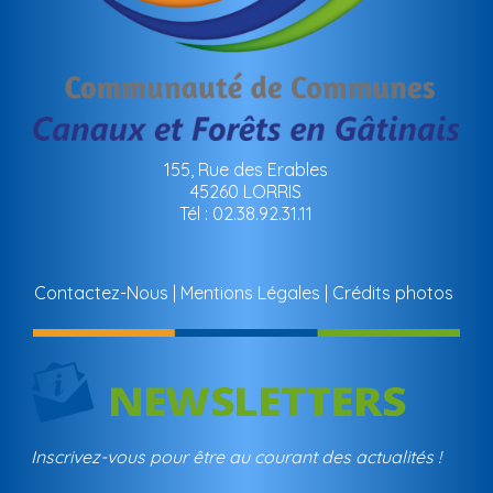
155, Rue des Erables
45260 LORRIS
Tél : 02.38.92.31.11
Contactez-Nous
Mentions Légales
Crédits photos
Inscrivez-vous pour être au courant des actualités !