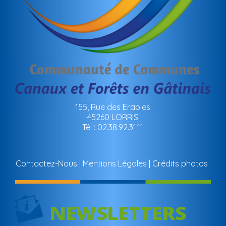
155, Rue des Erables
45260 LORRIS
Tél : 02.38.92.31.11
Contactez-Nous
Mentions Légales
Crédits photos